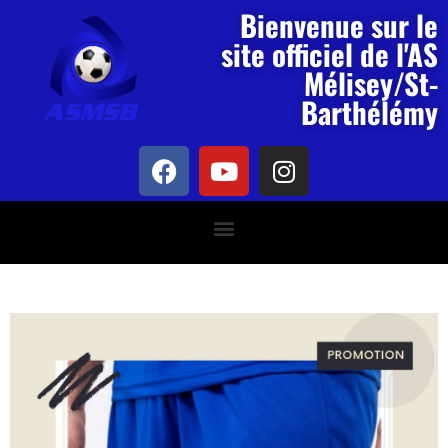
Bienvenue sur le
site officiel de l'AS
Mélisey/St-
Barthélémy