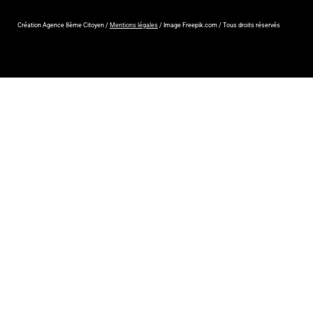
Création Agence 8ème Citoyen /
Mentions légales
/ Image Freepik.com / Tous droits réservés