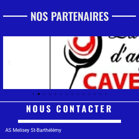
NOS PARTENAIRES
NOUS CONTACTER
AS Melisey St-Barthélémy