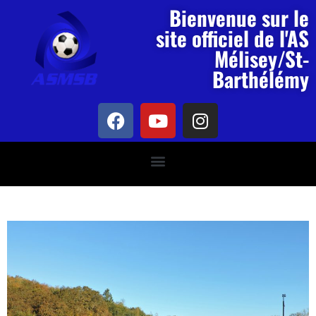
Bienvenue sur le
site officiel de l'AS
Mélisey/St-
Barthélémy