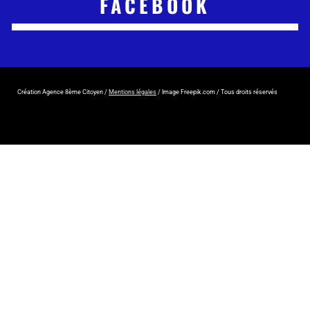
FACEBOOK
Création Agence 8ème Citoyen /
Mentions légales
/ Image Freepik.com / Tous droits réservés