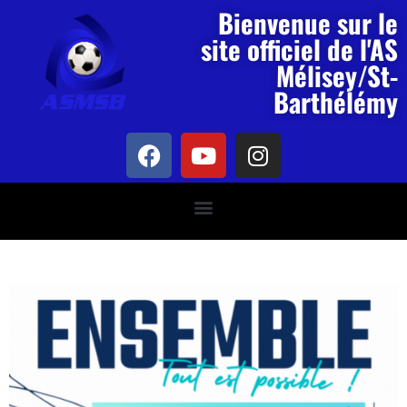
Bienvenue sur le
site officiel de l'AS
Mélisey/St-
Barthélémy