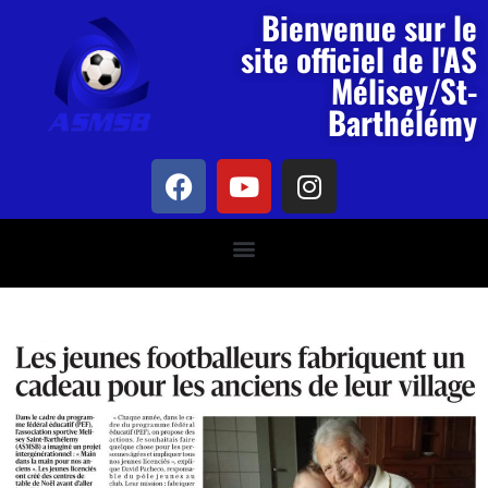
Bienvenue sur le
site officiel de l'AS
Mélisey/St-
Barthélémy